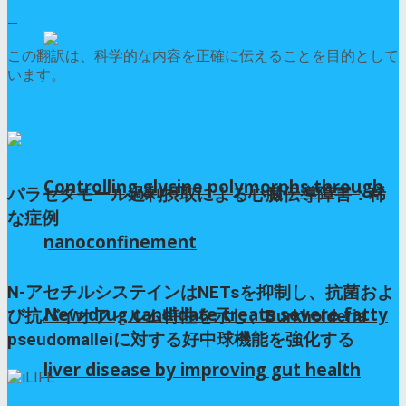
—
この翻訳は、科学的な内容を正確に伝えることを目的として
います。
Read More
Previous Post
Controlling glycine polymorphs through
パラセタモール過剰摂取による心臓伝導障害：稀
な症例
nanoconfinement
Next Post
N-アセチルシステインはNETsを抑制し、抗菌およ
New drug candidate treats severe fatty
び抗バイオフィルム特性を示し、Burkholderia
pseudomalleiに対する好中球機能を強化する
liver disease by improving gut health