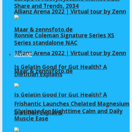
Share and Trends, 2034
Allianz Arena 2022 | Virtual tour by Zenn
Maar & zennsfoto.de
Ronnie Coleman Signature Series XS
Series standalone NAC
Allianz Arena 2022 | Virtual tour by Zenn
GLYCINE
Is Gelatin Good for Gut Health? A
Maar & zennsfoto.de
Dietitian Explains
Is Gelatin Good for Gut Health? A
Frishantic Launches Chelated Magnesium
Glycinate for Nighttime Calm and Daily
Dietitian Explains
Muscle Ease