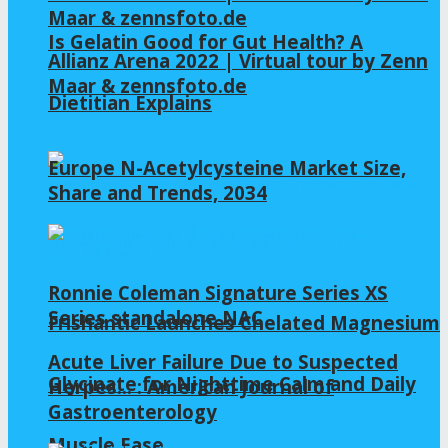
Maar & zennsfoto.de
Is Gelatin Good for Gut Health? A
Allianz Arena 2022 | Virtual tour by Zenn
Maar & zennsfoto.de
Dietitian Explains
Europe N-Acetylcysteine Market Size,
Share and Trends, 2034
Ronnie Coleman Signature Series XS
Series standalone NAC
Frishantic Launches Chelated Magnesium
Acute Liver Failure Due to Suspected
Glycinate for Nighttime Calm and Daily
Herpes… : American Journal of
Gastroenterology
Muscle Ease