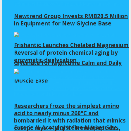
Newtrend Group Invests RMB20.5 Million
in Equipment for New Glycine Base
Frishantic Launches Chelated Magnesium
Reversal of protein chemical aging by
enzymatic deglycation
Glycinate for Nighttime Calm and Daily
Muscle Ease
Researchers froze the simplest amino
acid to nearly minus 260°C and
bombarded it with radiation that mimics
Europe N-Acetylcysteine Market Size,
cosmic rays — and it formed peptides,