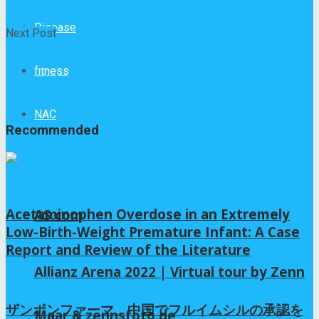
iLIFE
Disease
Next Post
N-アセチルシステインはNETsを抑制し、抗菌およ
fitness
び抗バイオフィルム特性を示し、Burkholderia
pseudomalleiに対する好中球機能を強化する
NAC
Recommended
Acetaminophen Overdose in an Extremely
AS.com
Low-Birth-Weight Premature Infant: A Case
Report and Review of the Literature
Allianz Arena 2022 | Virtual tour by Zenn
2か月 ago
ザンボンファーマ、中国でフルイムシルの承認を
Maar & zennsfoto.de