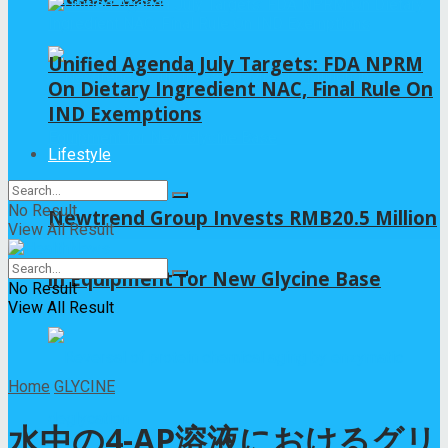
Unified Agenda July Targets: FDA NPRM
On Dietary Ingredient NAC, Final Rule On
IND Exemptions
Lifestyle
No Result
Newtrend Group Invests RMB20.5 Million
View All Result
in Equipment for New Glycine Base
No Result
View All Result
Home
GLYCINE
水中の4-AP溶液におけるグリ