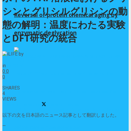
シンとグリシルグリシンの動
Reversal of protein chemical aging by
態の解明：温度にわたる実験
enzymatic deglycation
とDFT研究の統合
by
iLIFE
2025年8月12日
in
GLYCINE
0
0
0
0
SHARES
4
VIEWS
Share on Facebook
Share on Twitter
以下の文を日本語のニュース記事として翻訳しました。
—