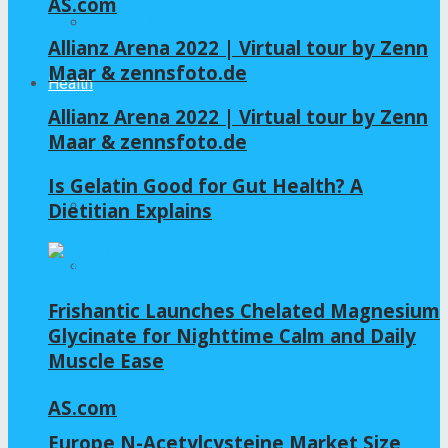
AS.com
Home – Layout 5
Allianz Arena 2022 | Virtual tour by Zenn
Maar & zennsfoto.de
Health
Allianz Arena 2022 | Virtual tour by Zenn
Maar & zennsfoto.de
All
Is Gelatin Good for Gut Health? A
GLYCINE
Dietitian Explains
NAC
Frishantic Launches Chelated Magnesium
Glycinate for Nighttime Calm and Daily
Muscle Ease
AS.com
Europe N-Acetylcysteine Market Size,