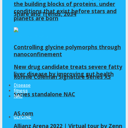
the building blocks of proteins, under
conditions that exist before stars and
Share and Trends, 2034
planets are born
Controlling glycine polymorphs through
nanoconfinement
New drug candidate treats severe fatty
liver disease by improving gut health
Ronnie Coleman Signature Series XS
Disease
fitness
Series standalone NAC
NAC
AS.com
GLYCINE
Allianz Arena 2022 | Virtual tour by Zenn