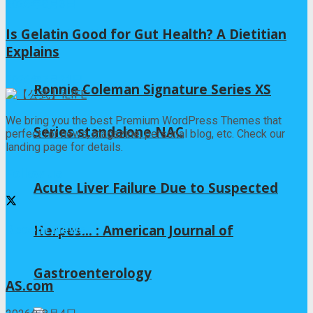
2026年8月3日
Is Gelatin Good for Gut Health? A Dietitian
Explains
2026年7月21日
Ronnie Coleman Signature Series XS
We bring you the best Premium WordPress Themes that
Series standalone NAC
perfect for news, magazine, personal blog, etc. Check our
landing page for details.
Follow us
Acute Liver Failure Due to Suspected
Herpes… : American Journal of
Recent News
Gastroenterology
AS.com