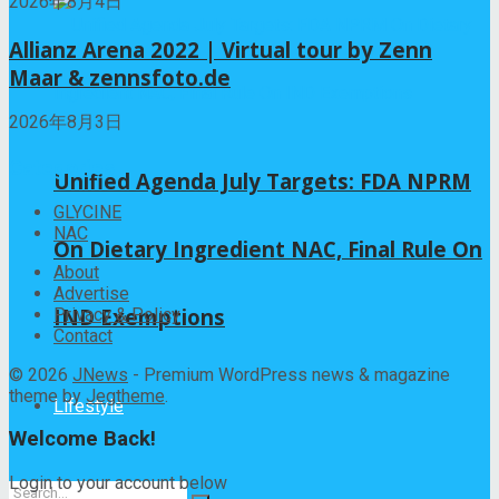
2026年8月4日
Allianz Arena 2022 | Virtual tour by Zenn
Maar & zennsfoto.de
2026年8月3日
Categories
Unified Agenda July Targets: FDA NPRM
GLYCINE
NAC
On Dietary Ingredient NAC, Final Rule On
About
Advertise
IND Exemptions
Privacy & Policy
Contact
© 2026
JNews
- Premium WordPress news & magazine
theme by
Jegtheme
.
Lifestyle
Welcome Back!
Login to your account below