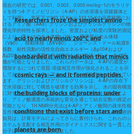
現在の研究では、0.001、0.003、0.005 mol·kg–1のモラリテ
ィを持つ4-アミノピリジン（4-AP）の水溶液を溶媒媒体と
して利用し、常圧下で293.15 Kから313.15 Kの温度範囲にお
Researchers froze the simplest amino
けるアミノ酸（AAs）グリシンおよびグリシルグリシンの物
理化学的特性を探求しました。密度および粘度の実験的測定
により、見かけのモル体積（Vϕ）、限界部分モル体積
acid to nearly minus 260°C and
（Vϕ0）、移動体積（ΔtrVϕ0）、ジョーンズ・ドール粘度B
係数、粘性流動の活性化自由エネルギー（Δμ10#および
Δμ20#）などの重要な熱力学的および輸送パラメータの評
bombarded it with radiation that mimics
価が可能となりました。これらのデータは、4-APの濃度が
増加するにつれて溶質-溶媒相互作用が強化されることを示
cosmic rays — and it formed peptides,
しており、コースフィアオーバーラップモデルと一致してい
ます。グリシンおよびグリシルグリシンは、4-APの存在下
で水溶媒に対して構造を破壊する効果を示し、水の固有構造
the building blocks of proteins, under
に対する撹乱を示唆しました。補完的な蛍光分光分析によ
り、アミノ酸濃度の系統的な変化を通じて結合定数の推定が
可能となり、1H NMR分光法は4-APとアミノ酸間の疎水性相
conditions that exist before stars and
互作用の存在に関する洞察を提供しました。これらの実験的
知見は、計算モデルによってさらに裏付けられ、これらのシ
ステムを支配する相互作用のダイナミクスに関する一貫した
planets are born
分子レベルの視点を提供しました。