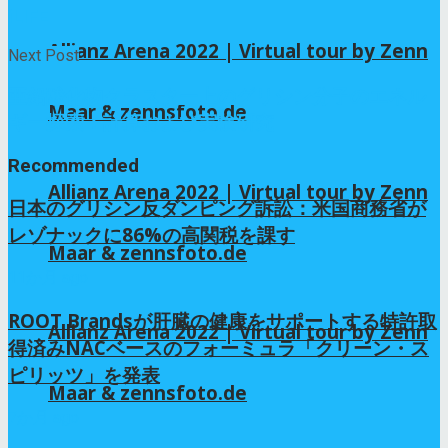
iLIFE
Allianz Arena 2022 | Virtual tour by Zenn
Next Post
亜鉛酸化物クラスター上のグリシン分子のエネル
Maar & zennsfoto.de
ギー探索：計算および実験研究
Recommended
Allianz Arena 2022 | Virtual tour by Zenn
日本のグリシン反ダンピング訴訟：米国商務省が
レゾナックに86%の高関税を課す
Maar & zennsfoto.de
11か月 ago
ROOT Brandsが肝臓の健康をサポートする特許取
Allianz Arena 2022 | Virtual tour by Zenn
得済みNACベースのフォーミュラ「クリーン・ス
ピリッツ」を発表
Maar & zennsfoto.de
7か月 ago