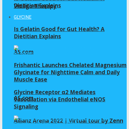
Dietitian Explains
Vitiligo Therapy
GLYCINE
Is Gelatin Good for Gut Health? A
Dietitian Explains
AS.com
Frishantic Launches Chelated Magnesium
Glycinate for Nighttime Calm and Daily
Muscle Ease
Glycine Receptor α2 Mediates
AS.com
Vasodilation via Endothelial eNOS
Signaling
Allianz Arena 2022 | Virtual tour by Zenn