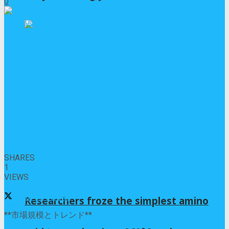
0
0
SHARES
1
VIEWS
Share on Facebook
Share on Twitter
Researchers froze the simplest amino
**市場規模とトレンド**