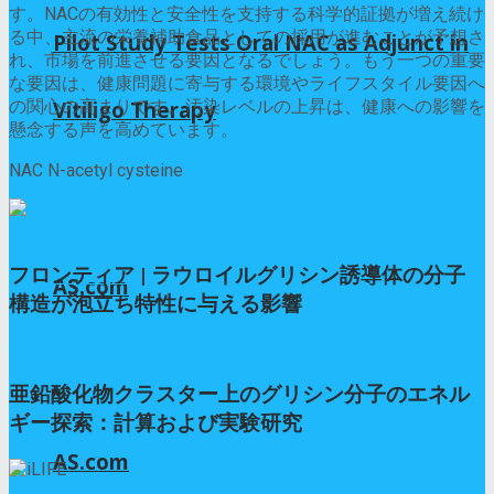
す。NACの有効性と安全性を支持する科学的証拠が増え続け
る中、主流の栄養補助食品としての採用が進むことが予想さ
Pilot Study Tests Oral NAC as Adjunct in
れ、市場を前進させる要因となるでしょう。もう一つの重要
な要因は、健康問題に寄与する環境やライフスタイル要因へ
の関心の高まりです。汚染レベルの上昇は、健康への影響を
Vitiligo Therapy
懸念する声を高めています。
NAC N-acetyl cysteine
Previous Post
フロンティア | ラウロイルグリシン誘導体の分子
AS.com
構造が泡立ち特性に与える影響
Next Post
亜鉛酸化物クラスター上のグリシン分子のエネル
ギー探索：計算および実験研究
AS.com