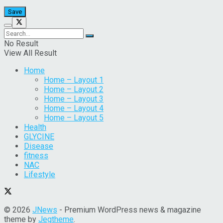
No Result
View All Result
Home
Home – Layout 1
Home – Layout 2
Home – Layout 3
Home – Layout 4
Home – Layout 5
Health
GLYCINE
Disease
fitness
NAC
Lifestyle
© 2026
JNews
- Premium WordPress news & magazine
theme by
Jegtheme
.