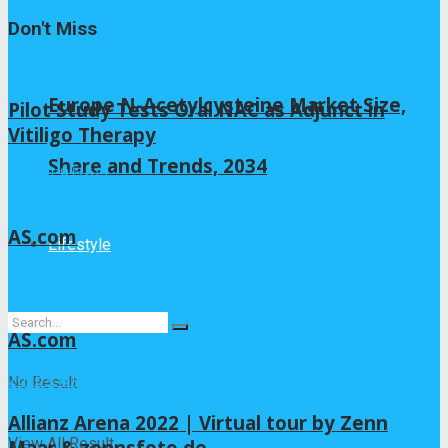
Don't Miss
Europe N-Acetylcysteine Market Size,
Pilot Study Tests Oral NAC as Adjunct in
Vitiligo Therapy
Share and Trends, 2034
2026年8月6日
AS.com
Lifestyle
2026年8月4日
AS.com
2026年8月4日
No Result
Allianz Arena 2022 | Virtual tour by Zenn
View All Result
Maar & zennsfoto.de