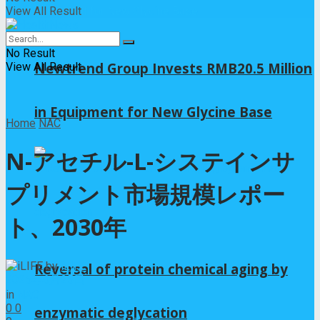
View All Result
No Result
Newtrend Group Invests RMB20.5 Million
View All Result
in Equipment for New Glycine Base
Home
NAC
N-アセチル-L-システインサ
プリメント市場規模レポー
ト、2030年
by
iLIFE
Reversal of protein chemical aging by
2025年6月25日
in
NAC
0
0
enzymatic deglycation