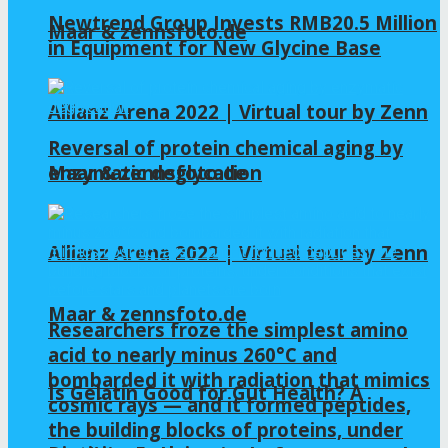
Newtrend Group Invests RMB20.5 Million
Maar & zennsfoto.de
in Equipment for New Glycine Base
Allianz Arena 2022 | Virtual tour by Zenn
Reversal of protein chemical aging by
enzymatic deglycation
Maar & zennsfoto.de
Allianz Arena 2022 | Virtual tour by Zenn
Maar & zennsfoto.de
Researchers froze the simplest amino
acid to nearly minus 260°C and
bombarded it with radiation that mimics
Is Gelatin Good for Gut Health? A
cosmic rays — and it formed peptides,
the building blocks of proteins, under