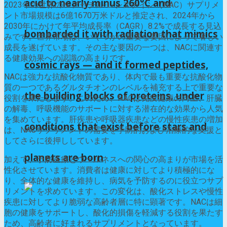
acid to nearly minus 260°C and
2023年の世界のN-アセチル-L-システイン（NAC）サプリメ
ント市場規模は6億1670万米ドルと推定され、2024年から
2030年にかけて年平均成長率（CAGR）8.2%で成長する見込
bombarded it with radiation that mimics
みです。世界市場は、いくつかの重要な要因によって著しい
成長を遂げています。その主な要因の一つは、NACに関連す
る健康効果への認識の高まりです。
cosmic rays — and it formed peptides,
NACは強力な抗酸化物質であり、体内で最も重要な抗酸化物
質の一つであるグルタチオンのレベルを補充する上で重要な
the building blocks of proteins, under
役割を果たします。このため、NACは免疫健康の向上、肝臓
の解毒、呼吸機能のサポートに対する潜在的な効果から人気
を集めています。肝疾患や呼吸器疾患などの慢性疾患の増加
conditions that exist before stars and
は、NACサプリメントの需要を予防的および治療的な支援と
してさらに後押ししています。
planets are born
加えて、予防医療とウェルネスへの関心の高まりが市場を活
性化させています。消費者は健康に対してより積極的にな
り、全体的な健康を維持し、病気を予防するのに役立つサプ
リメントを求めています。この変化は、酸化ストレスや慢性
疾患に対してより脆弱な高齢者層に特に顕著です。NACは細
胞の健康をサポートし、酸化的損傷を軽減する役割を果たす
ため、高齢者に好まれるサプリメントとなっています。