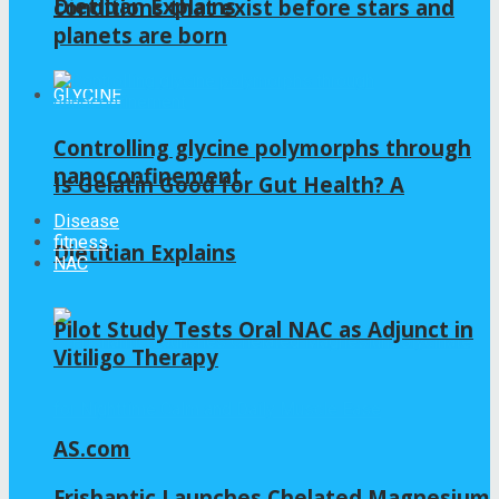
Dietitian Explains
conditions that exist before stars and
planets are born
GLYCINE
Controlling glycine polymorphs through
nanoconfinement
Is Gelatin Good for Gut Health? A
Disease
fitness
Dietitian Explains
NAC
Pilot Study Tests Oral NAC as Adjunct in
Vitiligo Therapy
AS.com
Frishantic Launches Chelated Magnesium