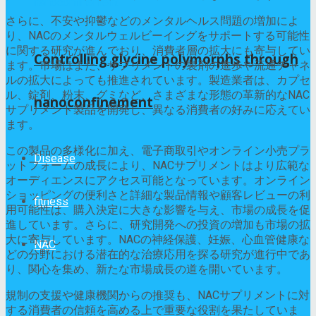
さらに、不安や抑鬱などのメンタルヘルス問題の増加によ
り、NACのメンタルウェルビーイングをサポートする可能性
に関する研究が進んでおり、消費者層の拡大にも寄与してい
Controlling glycine polymorphs through
ます。市場はまた、サプリメントの製剤の進歩や流通チャネ
ルの拡大によっても推進されています。製造業者は、カプセ
ル、錠剤、粉末、グミなど、さまざまな形態の革新的なNAC
nanoconfinement
サプリメント製品を開発し、異なる消費者の好みに応えてい
ます。
この製品の多様化に加え、電子商取引やオンライン小売プラ
Disease
ットフォームの成長により、NACサプリメントはより広範な
オーディエンスにアクセス可能となっています。オンライン
ショッピングの便利さと詳細な製品情報や顧客レビューの利
fitness
用可能性は、購入決定に大きな影響を与え、市場の成長を促
進しています。さらに、研究開発への投資の増加も市場の拡
大に寄与しています。NACの神経保護、妊娠、心血管健康な
NAC
どの分野における潜在的な治療応用を探る研究が進行中であ
り、関心を集め、新たな市場成長の道を開いています。
規制の支援や健康機関からの推奨も、NACサプリメントに対
する消費者の信頼を高める上で重要な役割を果たしていま