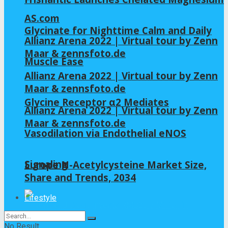
AS.com
Glycinate for Nighttime Calm and Daily
Allianz Arena 2022 | Virtual tour by Zenn
Maar & zennsfoto.de
Muscle Ease
Allianz Arena 2022 | Virtual tour by Zenn
Maar & zennsfoto.de
Glycine Receptor α2 Mediates
Allianz Arena 2022 | Virtual tour by Zenn
Maar & zennsfoto.de
Vasodilation via Endothelial eNOS
Signaling
Europe N-Acetylcysteine Market Size,
Share and Trends, 2034
Lifestyle
No Result