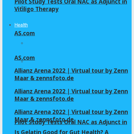
Pilot Study Tests Oral NAC as Adjunct in
Home – Layout 5
Vitiligo Therapy
Health
AS.com
All
AS.com
GLYCINE
Allianz Arena 2022 | Virtual tour by Zenn
Maar & zennsfoto.de
NAC
Allianz Arena 2022 | Virtual tour by Zenn
Maar & zennsfoto.de
Allianz Arena 2022 | Virtual tour by Zenn
Maar & zennsfoto.de
Pilot Study Tests Oral NAC as Adjunct in
Is Gelatin Good for Gut Health? A