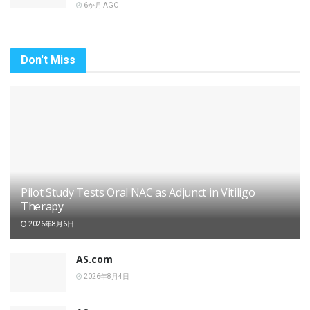
6か月 AGO
Don't Miss
Pilot Study Tests Oral NAC as Adjunct in Vitiligo
Therapy
2026年8月6日
AS.com
2026年8月4日