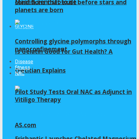
Maar & zennsfoto.de
conditions that exist before stars and
planets are born
GLYCINE
Controlling glycine polymorphs through
nanoconfinement
Is Gelatin Good for Gut Health? A
Disease
fitness
Dietitian Explains
NAC
Pilot Study Tests Oral NAC as Adjunct in
Vitiligo Therapy
AS.com
Frishantic Launches Chelated Magnesium