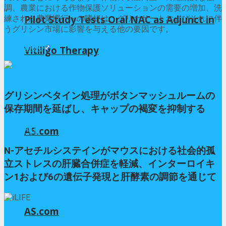
調、農業における作物保護ソリューションの需要の増加、洗
Pilot Study Tests Oral NAC as Adjunct in
練された農業慣行への嗜好は、グリホサートおよびそれに伴
うグリシン市場に影響を与える他の要因です。
Read More
Vitiligo Therapy
Previous Post
グリシンベタイン処理がボタンマッシュルームの
保存期間を延ばし、キャップの褐変を抑制する
AS.com
Next Post
N-アセチルシステインがマウスにおける社会的孤
立ストレスの肝臓合併症を軽減、インターロイキ
ン1および6の遺伝子発現と肝酵素の調節を通じて
AS.com
iLIFE