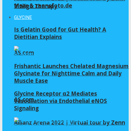
Maar & zennsfoto.de
Vitiligo Therapy
GLYCINE
Is Gelatin Good for Gut Health? A
Dietitian Explains
AS.com
Frishantic Launches Chelated Magnesium
Glycinate for Nighttime Calm and Daily
Muscle Ease
Glycine Receptor α2 Mediates
AS.com
Vasodilation via Endothelial eNOS
Signaling
Allianz Arena 2022 | Virtual tour by Zenn