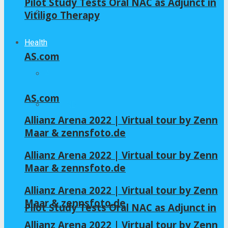
Pilot Study Tests Oral NAC as Adjunct in
Home – Layout 5
Vitiligo Therapy
Health
AS.com
All
AS.com
GLYCINE
Allianz Arena 2022 | Virtual tour by Zenn
Maar & zennsfoto.de
NAC
Allianz Arena 2022 | Virtual tour by Zenn
Maar & zennsfoto.de
Allianz Arena 2022 | Virtual tour by Zenn
Maar & zennsfoto.de
Pilot Study Tests Oral NAC as Adjunct in
Allianz Arena 2022 | Virtual tour by Zenn