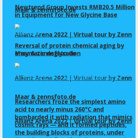
Newtrend Group Invests RMB20.5 Million
Maar & zennsfoto.de
in Equipment for New Glycine Base
Allianz Arena 2022 | Virtual tour by Zenn
Reversal of protein chemical aging by
enzymatic deglycation
Maar & zennsfoto.de
Allianz Arena 2022 | Virtual tour by Zenn
Maar & zennsfoto.de
Researchers froze the simplest amino
acid to nearly minus 260°C and
bombarded it with radiation that mimics
Allianz Arena 2022 | Virtual tour by Zenn
cosmic rays — and it formed peptides,
the building blocks of proteins, under