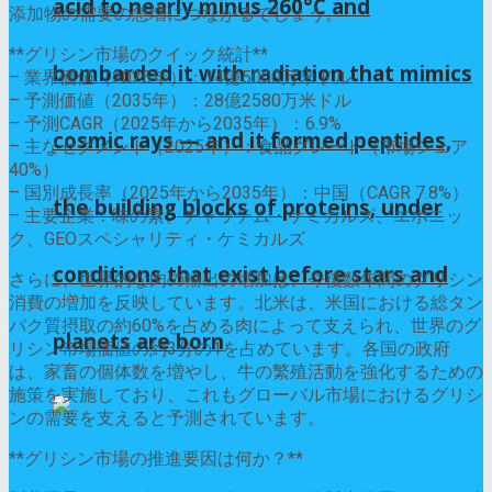
acid to nearly minus 260°C and
添加物の需要の急増につながるでしょう。
**グリシン市場のクイック統計**
bombarded it with radiation that mimics
– 業界価値（2025年）：14億5000万米ドル
– 予測価値（2035年）：28億2580万米ドル
– 予測CAGR（2025年から2035年）：6.9%
cosmic rays — and it formed peptides,
– 主なセグメント（2025年）：食品グレード（市場シェア
40%）
– 国別成長率（2025年から2035年）：中国（CAGR 7.8%）
the building blocks of proteins, under
– 主要企業：味の素、チャッテム・ケミカルズ、エボニッ
ク、GEOスペシャリティ・ケミカルズ
conditions that exist before stars and
さらに、世界的な肉の輸出の増加は、今後数年間のグリシン
消費の増加を反映しています。北米は、米国における総タン
パク質摂取の約60%を占める肉によって支えられ、世界のグ
planets are born
リシン市場価値の約3分の1を占めています。各国の政府
は、家畜の個体数を増やし、牛の繁殖活動を強化するための
施策を実施しており、これもグローバル市場におけるグリシ
ンの需要を支えると予測されています。
**グリシン市場の推進要因は何か？**