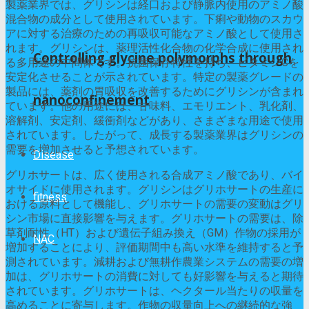
製薬業界では、グリシンは経口および静脈内使用のアミノ酸
混合物の成分として使用されています。下痢や動物のスカウ
アに対する治療のための再吸収可能なアミノ酸として使用さ
れます。グリシンは、薬理活性化合物の化学合成に使用され
Controlling glycine polymorphs through
る多用途の中間体です。抗菌保存特性を持ち、ビタミンCを
安定化させることが示されています。特定の製薬グレードの
製品には、薬剤の胃吸収を改善するためにグリシンが含まれ
nanoconfinement
ています。他の用途には、甘味料、エモリエント、乳化剤、
溶解剤、安定剤、緩衝剤などがあり、さまざまな用途で使用
されています。したがって、成長する製薬業界はグリシンの
需要を増加させると予想されています。
Disease
グリホサートは、広く使用される合成アミノ酸であり、バイ
オサイドに使用されます。グリシンはグリホサートの生産に
fitness
おける原料として機能し、グリホサートの需要の変動はグリ
シン市場に直接影響を与えます。グリホサートの需要は、除
草剤耐性（HT）および遺伝子組み換え（GM）作物の採用が
NAC
増加することにより、評価期間中も高い水準を維持すると予
測されています。減耕および無耕作農業システムの需要の増
加は、グリホサートの消費に対しても好影響を与えると期待
されています。グリホサートは、ヘクタール当たりの収量を
高めることに寄与します。作物の収量向上への継続的な強