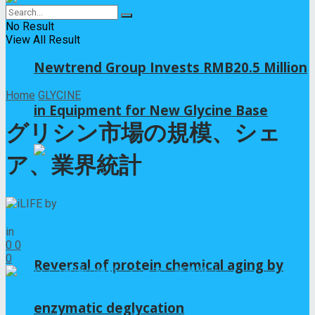
No Result
View All Result
Newtrend Group Invests RMB20.5 Million
Home
GLYCINE
in Equipment for New Glycine Base
グリシン市場の規模、シェ
ア、業界統計
by
iLIFE
2025年7月1日
in
GLYCINE
0
0
0
Reversal of protein chemical aging by
enzymatic deglycation