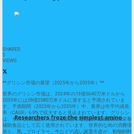
0
SHARES
3
VIEWS
Share on Facebook
Share on Twitter
**グリシン市場の展望（2025年から2035年）**
世界のグリシン市場は、2024年の13億5640万米ドルから
2035年には28億2580万米ドルに達すると予測されていま
す。予測期間（2025年から2035年）中、業界は年平均成長
率（CAGR）6.9%で拡大すると見込まれています。グリシン
Researchers froze the simplest amino
は、すべての代謝プロセスを調整するため、動物飼料の栄養
補助食品として広く使用されています。世界的な肉の消費増
加と、豚、ブロイラー、牛などの高い家畜生産が、動物飼料