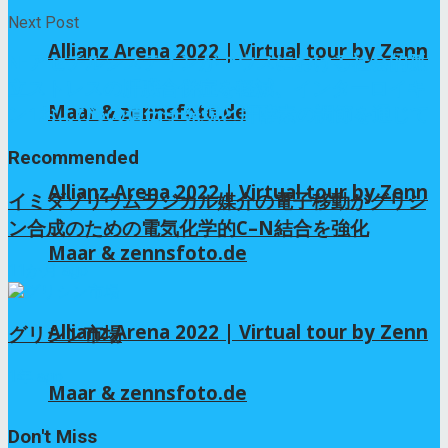
Next Post
Allianz Arena 2022 | Virtual tour by Zenn
N-アセチルシステインがマウスにおける社会的孤
立ストレスの肝臓合併症を軽減、インターロイキ
Maar & zennsfoto.de
ン1および6の遺伝子発現と肝酵素の調節を通じて
Recommended
Allianz Arena 2022 | Virtual tour by Zenn
イミダゾリウムラジカル媒介の電子移動がグリシ
ン合成のための電気化学的C–N結合を強化
Maar & zennsfoto.de
11か月 ago
Allianz Arena 2022 | Virtual tour by Zenn
グリシン市場
1年 ago
Maar & zennsfoto.de
Don't Miss