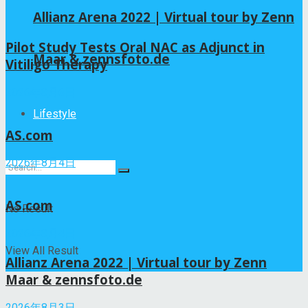
Allianz Arena 2022 | Virtual tour by Zenn
Pilot Study Tests Oral NAC as Adjunct in
Maar & zennsfoto.de
Vitiligo Therapy
2026年8月6日
Lifestyle
AS.com
2026年8月4日
AS.com
No Result
2026年8月4日
View All Result
Allianz Arena 2022 | Virtual tour by Zenn
Maar & zennsfoto.de
2026年8月3日