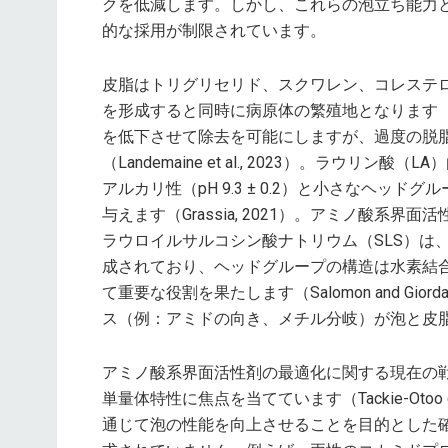
クを低減します。しかし、これらの泡立ち能力
的な採用が制限されています。
皮脂はトリグリセリド、スクワレン、コレステ
を形成すると同時に病原体の繁殖地となります（Rosi
を低下させて除去を可能にしますが、過度の脱
（Landemaine et al., 2023）。ラ
アルカリ性（pH 9.3 ± 0.2）と小さなヘ
与えます（Grassia, 2021）。アミノ酸系
ラウロイルサルコシン酸ナトリウム（SLS）は
成されており、ヘッドグループの構造は水素結
て重要な役割を果たします（Salomon and Gior
ス（例：アミドの向き、メチル分岐）が泡と皮
アミノ酸系界面活性剤の最適化に関する現在の戦
単量体特性に焦点を当てています（Tackie-Otoo 
通じて泡の性能を向上させることを目的とした