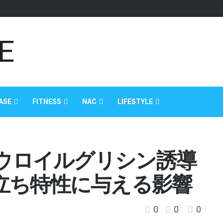
ASE
FITNESS
NAC
LIFESTYLE
ラウロイルグリシン誘導
立ち特性に与える影響
0
0
0