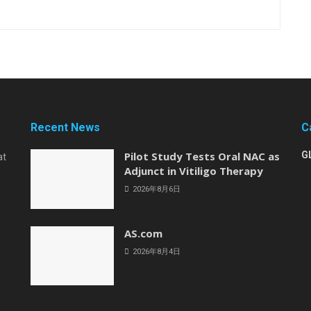
Recent News
C
Pilot Study Tests Oral NAC as
G
at
Adjunct in Vitiligo Therapy
2026年8月6日
AS.com
2026年8月4日