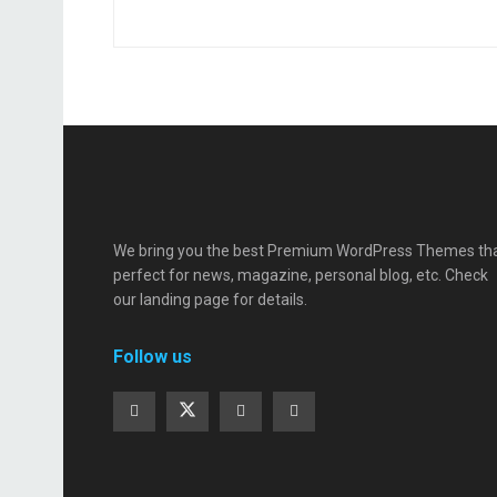
We bring you the best Premium WordPress Themes th
perfect for news, magazine, personal blog, etc. Check
our landing page for details.
Follow us