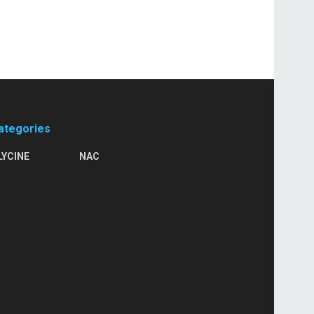
ategories
LYCINE
NAC