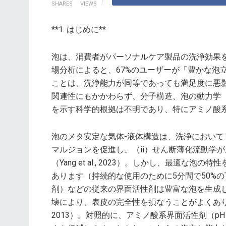
SHARES
VIEWS
**1. はじめに**
泡は、消費者がパーソナルケア製品の洗浄効果
場分析によると、67%のユーザーが「豊かな泡
ことは、洗浄能力が同等であっても満足度に悪影響を及ぼし
関連性にもかかわらず、分子構造、泡の動力学
を示す科学的根拠は不明であり、特にアミノ酸
泡のメタ安定な気体-液体構造は、洗浄において
マルジョンを促進し、（ii）せん断薄化流動学
（Yang et al., 2023）。しかし、最適
あります（持続的な使用のために5分間で50%のTfls）
剤）などの従来の界面活性剤は豊富な泡を生成しま
壊により、表皮の完全性を損なうことがよくあります（Cohen-
2013）。対照的に、アミノ酸系界面活性剤（pH