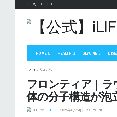
HOME
HEALTH
GLYCINE
DISE
Home
GLYCINE
フロンティア | 
体の分子構造が泡
by
iLIFE
2025年6月24日
in
GLYCINE