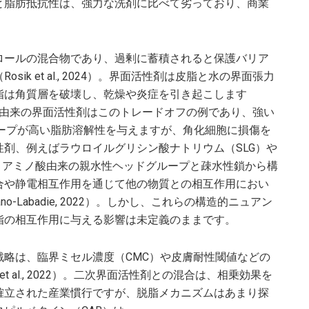
と脂肪抵抗性は、強力な洗剤に比べて劣っており、商業
ロールの混合物であり、過剰に蓄積されると保護バリア
k et al., 2024）。界面活性剤は皮脂と水の界面張力
脂は角質層を破壊し、乾燥や炎症を引き起こします
ウリン酸（LA）由来の界面活性剤はこのトレードオフの例であり、強い
ッドグループが高い脂肪溶解性を与えますが、角化細胞に損傷を
界面活性剤、例えばラウロイルグリシン酸ナトリウム（SLG）や
、アミノ酸由来の親水性ヘッドグループと疎水性鎖から構
合や静電相互作用を通じて他の物質との相互作用におい
dano-Labadie, 2022）。しかし、これらの構造的ニュアン
脂の相互作用に与える影響は未定義のままです。
略は、臨界ミセル濃度（CMC）や皮膚耐性閾値などの
et al., 2022）。二次界面活性剤との混合は、相乗効果を
確立された産業慣行ですが、脱脂メカニズムはあまり探