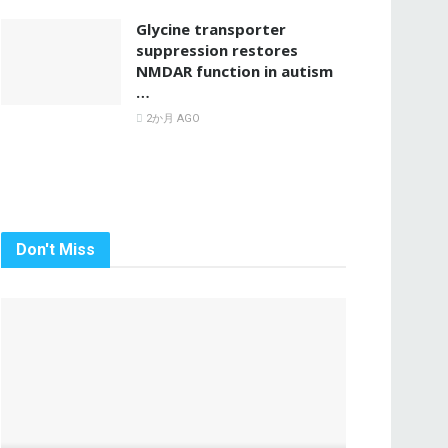
Glycine transporter
suppression restores
NMDAR function in autism
…
2か月 AGO
Don't Miss