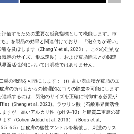
を評価するための重要な感覚指標として機能します。市
立ち」を製品の効果と関連付けており、「泡立ちが遅い」
ます（Zhang Y. et al., 2023）。この心理的な
（気泡のサイズ、形成速度）、および皮脂除去との関連
系界面活性剤においては明確ではありません。
二重の機能を可能にします：（i）高い表面積が皮脂のエ
が皮膚の折り目からの物理的なゴミの除去を可能にします
な泡の特性を達成するには、気泡のサイズを正確に制御する必要が
(Sheng et al., 2023)。ラウリン酸（石鹸系界面活性
すが、高いアルカリ性（pH 9‒10）と脂質二重層の破
Addad et al., 2013）（Boos et al.,
 5.5‒6.5）は皮膚の酸性マントルを模倣し、刺激のリス