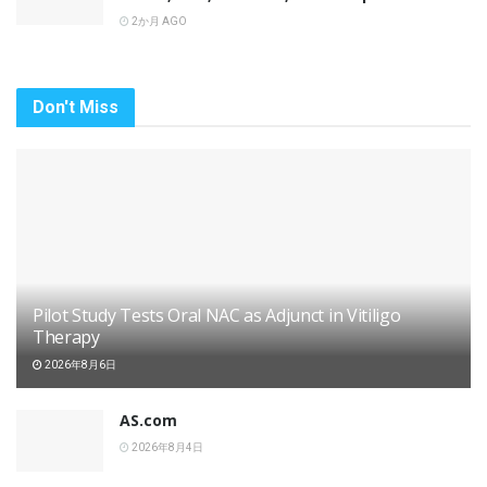
2か月 AGO
Don't Miss
Pilot Study Tests Oral NAC as Adjunct in Vitiligo
Therapy
2026年8月6日
AS.com
2026年8月4日