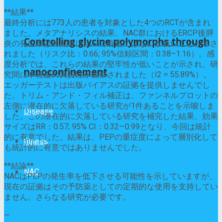
**結果**
最終分析には773人の患者を対象とした4つのRCTが含まれ
ました。メタアナリシスの結果、NAC群におけるERCP後膵
Controlling glycine polymorphs through
炎の発生率は対照群に比べて有意ではないが低いことが示さ
れました（リスク比：0.66; 95%信頼区間：0.38–1.16）。感
度分析では、これらの結果の堅牢性が低いことが示され、研
nanoconfinement
究間に中程度の異質性が観察されました（I2 = 55.89%）。
エッガーテストは出版バイアスの証拠を提供しませんでし
た。トリム・アンド・フィル補正は、ファンネルプロットの
左側に潜在的に欠落している研究が1件あることを示唆しま
Disease
した。この潜在的に欠落している研究を補完した結果、効果
サイズはRR：0.57; 95% CI：0.32—0.99となり、今回は統計
的に有意でした。結果は、PEPの重症度によって層別化して
fitness
も統計的に有意ではありませんでした。
**結論**
NAC
NACはPEPの発生率を低下させる可能性を示していますが、
現在の証拠はその予防薬としての定期的な使用を支持してい
ません。さらなる研究が必要です。
—