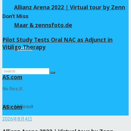
Allianz Arena 2022 | Virtual tour by Zenn
Don't Miss
Maar & zennsfoto.de
Pilot Study Tests Oral NAC as Adjunct in
Vitiligo Therapy
Lifestyle
2026年8月6日
AS.com
No Result
2026年8月4日
AS.com
View All Result
2026年8月4日