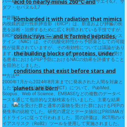
acid to nearly minus 260°C and
バー4,5、ヘディエ・アレミ6,7、アミール・カサエイ6,7、サ
ダフ・セパヌル3,7
**背景**
bombarded it with radiation that mimics
内視鏡的逆行性胆膵造影（ERCP）は、胆道および膵臓の疾
患を診断・治療するために広く利用されている手技ですが、
cosmic rays — and it formed peptides,
ERCP後膵炎（PEP）のリスクを伴います。N-アセチルシス
テイン（NAC）は、その抗酸化特性から予防薬としての可能
性が提案されていますが、その有効性については議論があり
the building blocks of proteins, under
ます。本系統的レビューとメタアナリシスは、ERCPを受け
る患者におけるPEP予防におけるNACの効果を評価すること
を目的としました。
conditions that exist before stars and
**方法**
2000年1月から2024年8月末までに発表された人間を対象と
planets are born
したランダム化比較試験（RCT）について、PubMed、
Scopus、Web of Science、EMBASEなどの複数のデータベ
ースを通じて包括的な文献検索を行いました。主要な結果
は、NACを受けた群と通常の薬物を受けた群におけるPEPの
発生率の比較でした。研究の選定とデータ抽出はPRISMAガ
イドラインに従って行われました。質の評価は、RCT用のバ
イアスリスク（RoB2）ツールを使用して実施されました。