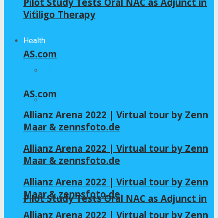
Pilot Study Tests Oral NAC as Adjunct in
Home – Layout 5
Vitiligo Therapy
Health
AS.com
All
AS.com
GLYCINE
Allianz Arena 2022 | Virtual tour by Zenn
Maar & zennsfoto.de
NAC
Allianz Arena 2022 | Virtual tour by Zenn
Maar & zennsfoto.de
Allianz Arena 2022 | Virtual tour by Zenn
Maar & zennsfoto.de
Pilot Study Tests Oral NAC as Adjunct in
Allianz Arena 2022 | Virtual tour by Zenn