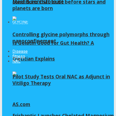
Maar & zennsfoto.de
conditions that exist before stars and
planets are born
GLYCINE
Controlling glycine polymorphs through
nanoconfinement
Is Gelatin Good for Gut Health? A
Disease
fitness
Dietitian Explains
NAC
Pilot Study Tests Oral NAC as Adjunct in
Vitiligo Therapy
AS.com
Frishantic Launches Chelated Magnesium