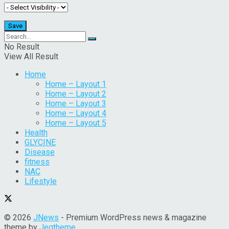
No Result
View All Result
Home
Home – Layout 1
Home – Layout 2
Home – Layout 3
Home – Layout 4
Home – Layout 5
Health
GLYCINE
Disease
fitness
NAC
Lifestyle
© 2026
JNews
- Premium WordPress news & magazine
theme by
Jegtheme
.