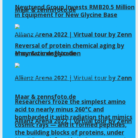
Newtrend Group Invests RMB20.5 Million
Maar & zennsfoto.de
in Equipment for New Glycine Base
Allianz Arena 2022 | Virtual tour by Zenn
Reversal of protein chemical aging by
enzymatic deglycation
Maar & zennsfoto.de
Allianz Arena 2022 | Virtual tour by Zenn
Maar & zennsfoto.de
Researchers froze the simplest amino
acid to nearly minus 260°C and
bombarded it with radiation that mimics
Allianz Arena 2022 | Virtual tour by Zenn
cosmic rays — and it formed peptides,
the building blocks of proteins, under