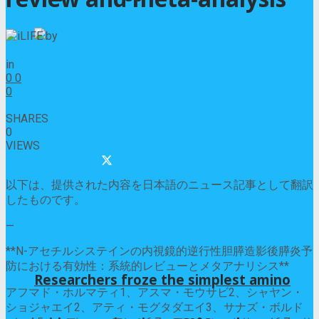
by
iLIFE
2025年11月4日
in
NAC
0
0
0
0
SHARES
0
VIEWS
Share on Facebook
Share on Twitter
以下は、提供された内容を日本語のニュース記事として翻訳
したものです。
—
**N-アセチルシステインの内視鏡的逆行性胆膵造影後膵炎予
防における有効性：系統的レビューとメタアナリシス**
Researchers froze the simplest amino
アフマド・ホルマティ1、アスマ・モウサビ2、シャヤン・
ショジャエイ2、アティ・モグタダエイ3、サナズ・ボルド