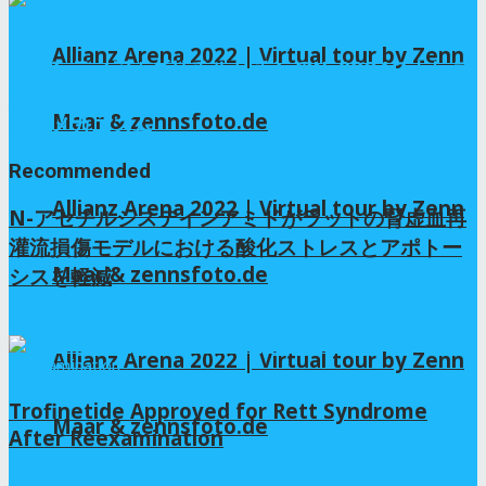
Allianz Arena 2022 | Virtual tour by Zenn
フロンティア | グリチルリチンのNa2SO4ストレス
緩和におけるグリシンベタインの生理学的および
Maar & zennsfoto.de
分子メカニズム
Recommended
Allianz Arena 2022 | Virtual tour by Zenn
N-アセチルシステインアミドがラットの腎虚血再
灌流損傷モデルにおける酸化ストレスとアポトー
Maar & zennsfoto.de
シスを軽減
6か月 ago
Allianz Arena 2022 | Virtual tour by Zenn
Trofinetide Approved for Rett Syndrome
Maar & zennsfoto.de
After Reexamination
1か月 ago