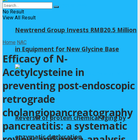
No Result
View All Result
Newtrend Group Invests RMB20.5 Million
Home
NAC
in Equipment for New Glycine Base
Efficacy of N-
Acetylcysteine in
preventing post-endoscopic
retrograde
cholangiopancreatography
Reversal of protein chemical aging by
pancreatitis: a systematic
review and meta-analysis
enzymatic deglycation