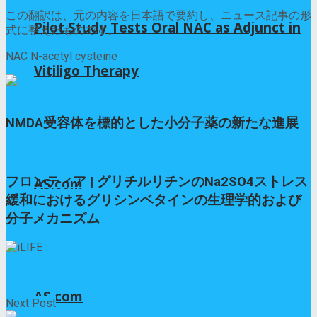
この翻訳は、元の内容を日本語で要約し、ニュース記事の形
Pilot Study Tests Oral NAC as Adjunct in
式に整えたものです。
NAC N-acetyl cysteine
Vitiligo Therapy
Previous Post
NMDA受容体を標的とした小分子薬の新たな進展
Next Post
フロンティア | グリチルリチンのNa2SO4ストレス
AS.com
緩和におけるグリシンベタインの生理学的および
分子メカニズム
iLIFE
AS.com
Next Post