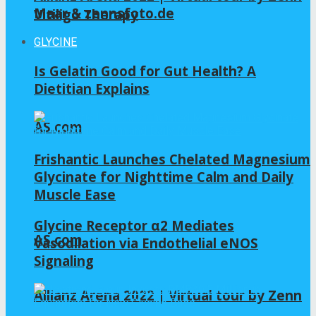
Maar & zennsfoto.de
Vitiligo Therapy
GLYCINE
Is Gelatin Good for Gut Health? A
Dietitian Explains
AS.com
Frishantic Launches Chelated Magnesium
Glycinate for Nighttime Calm and Daily
Muscle Ease
Glycine Receptor α2 Mediates
AS.com
Vasodilation via Endothelial eNOS
Signaling
Allianz Arena 2022 | Virtual tour by Zenn