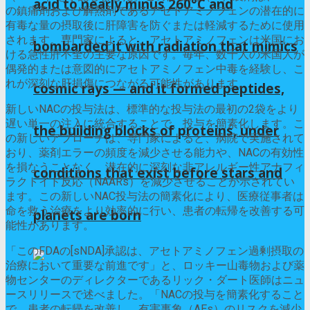
acid to nearly minus 260°C and
の鎮痛剤および解熱剤であるアセトアミノフェンの潜在的に
有毒な量の摂取後に肝障害を防ぐまたは軽減するために使用
されます。専門家によると、アセトアミノフェンは米国にお
bombarded it with radiation that mimics
ける急性肝不全の主要な原因です。毎年、数千人の米国人が
偶発的または意図的にアセトアミノフェン中毒を経験し、こ
れが深刻な肝損傷につながる可能性があります。
cosmic rays — and it formed peptides,
新しいNACの投与法は、標準的な投与法の最初の2袋をより
遅い単一の注入に統合することで、投与を簡素化します。こ
the building blocks of proteins, under
の新しいアプローチは、専門家によると、病院で実施されて
おり、薬剤エラーの頻度を減少させる能力や、NACの有効性
を損なうことなく、潜在的に深刻な非アレルギー性アナフィ
conditions that exist before stars and
ラクトイド反応（NAARs）を減少させることが示されてい
ます。この新しいNAC投与法の簡素化により、医療従事者は
命を救う治療をより効率的に行い、患者の転帰を改善する可
planets are born
能性があります。
「このFDAの[sNDA]承認は、アセトアミノフェン過剰摂取の
治療において重要な前進です」と、ロッキー山毒物および薬
物センターのディレクターであるリック・ダート医師はニュ
ースリリースで述べました。「NACの投与を簡素化すること
で、患者の転帰を改善し、有害事象（AEs）のリスクを減少