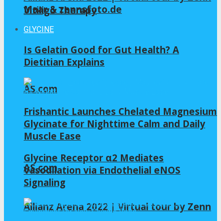
Maar & zennsfoto.de
Vitiligo Therapy
GLYCINE
Is Gelatin Good for Gut Health? A
Dietitian Explains
AS.com
Frishantic Launches Chelated Magnesium
Glycinate for Nighttime Calm and Daily
Muscle Ease
Glycine Receptor α2 Mediates
AS.com
Vasodilation via Endothelial eNOS
Signaling
Allianz Arena 2022 | Virtual tour by Zenn