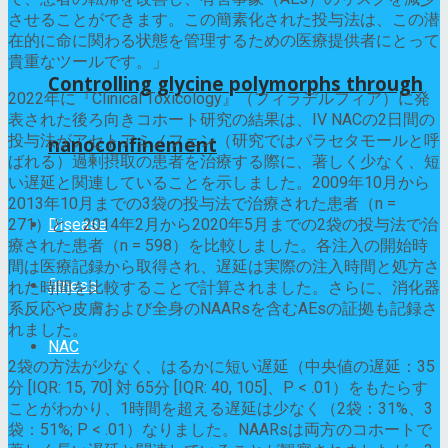
させることができます。この簡素化された投与法は、この潜
在的に命に関わる状態を管理するための医療提供者にとって
貴重なツールです。」
Controlling glycine polymorphs through
2022年に『Clinical Toxicology』（フィラデルフィア）に発
表された後ろ向きコホート研究の結果は、IV NACの2日間の
投与法がアセトアミノフェン（研究ではパラセタモールと呼
nanoconfinement
ばれる）過剰摂取の患者を治療する際に、著しく少なく、短
い遅延と関連していることを示しました。2009年10月から
2013年10月までの3袋の投与法で治療された患者（n =
Disease
271）と、2014年2月から2020年5月までの2袋の投与法で治
療された患者（n = 598）を比較しました。各注入の開始時
間は医療記録から取得され、遅延は実際の注入時間と処方さ
fitness
れた時間を比較することで計算されました。さらに、消化器
系反応や皮膚および全身のNAARsを含むAEsの証拠も記録さ
れました。
NAC
2袋の方法が少なく、はるかに短い遅延（中央値の遅延：35
分 [IQR: 15, 70] 対 65分 [IQR: 40, 105]、P < .01）をもたらす
ことがわかり、1時間を超える遅延は少なく（2袋：31%、3
袋：51%; P < .01）なりました。NAARsは両方のコホートで