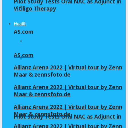
Pilot Study Tests Oral NAC as Adjunct in
Home – Layout 5
Vitiligo Therapy
Health
AS.com
All
AS.com
GLYCINE
Allianz Arena 2022 | Virtual tour by Zenn
Maar & zennsfoto.de
NAC
Allianz Arena 2022 | Virtual tour by Zenn
Maar & zennsfoto.de
Allianz Arena 2022 | Virtual tour by Zenn
Maar & zennsfoto.de
Pilot Study Tests Oral NAC as Adjunct in
Allianz Arena 2022 | Virtual tour by Zenn