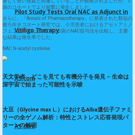
著しく長い遅延と関連していることが観察されましたが、3
袋のコホートでより頻繁に発生しました。
Pilot Study Tests Oral NAC as Adjunct in
さらに、『Annals of Pharmacotherapy』に発表された類似の
後ろ向きコホート研究では、小児患者におけるアセトアミノ
Vitiligo Therapy
フェン毒性のための3袋と2袋のNAC投与法を比較し、主要
な結果は発生率でした。
NAC N-acetyl cysteine
Previous Post
天文学者、どこを見ても有機分子を発見 – 生命は
AS.com
深宇宙で始まった可能性を示唆
Next Post
大豆（Glycine max L.）におけるAlba遺伝子ファミ
リーの全ゲノム解析：特性とストレス応答発現パ
ターンの解明
AS.com