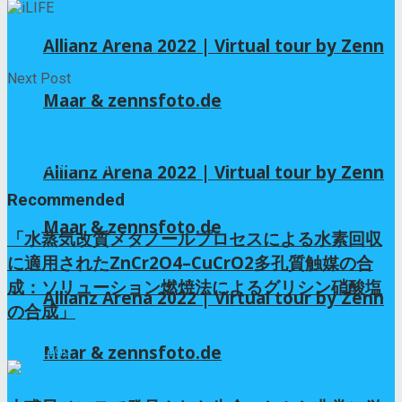
iLIFE
Allianz Arena 2022 | Virtual tour by Zenn
Next Post
Maar & zennsfoto.de
大豆（Glycine max L.）におけるAlba遺伝子ファミ
リーの全ゲノム解析：特性とストレス応答発現パ
ターンの解明
Allianz Arena 2022 | Virtual tour by Zenn
Recommended
Maar & zennsfoto.de
「水蒸気改質メタノールプロセスによる水素回収
に適用されたZnCr2O4–CuCrO2多孔質触媒の合
成：ソリューション燃焼法によるグリシン硝酸塩
Allianz Arena 2022 | Virtual tour by Zenn
の合成」
9か月 ago
Maar & zennsfoto.de