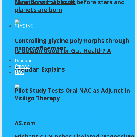
Maar & zennsfoto.de
conditions that exist before stars and
planets are born
GLYCINE
Controlling glycine polymorphs through
nanoconfinement
Is Gelatin Good for Gut Health? A
Disease
fitness
Dietitian Explains
NAC
Pilot Study Tests Oral NAC as Adjunct in
Vitiligo Therapy
AS.com
Frishantic Launches Chelated Magnesium