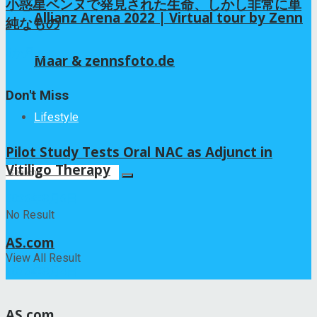
小惑星ベンヌで発見された生命、しかし非常に単
Allianz Arena 2022 | Virtual tour by Zenn
純なもの
6か月 ago
Maar & zennsfoto.de
Don't Miss
Lifestyle
Pilot Study Tests Oral NAC as Adjunct in
Vitiligo Therapy
2026年8月6日
No Result
AS.com
View All Result
2026年8月4日
AS.com