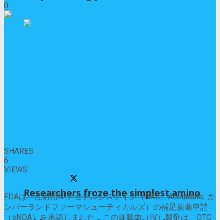
0
0
SHARES
6
VIEWS
Share on Facebook
Share on Twitter
Researchers froze the simplest amino
FDAは、注射用N-アセチルシステイン（NAC、Acetadote; カ
ンバーランドファーマシューティカルズ）の補足新薬申請
（sNDA）を承認しました。この静脈内（IV）製剤は、OTC