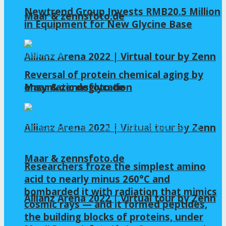
Newtrend Group Invests RMB20.5 Million
Maar & zennsfoto.de
in Equipment for New Glycine Base
Allianz Arena 2022 | Virtual tour by Zenn
Reversal of protein chemical aging by
enzymatic deglycation
Maar & zennsfoto.de
Allianz Arena 2022 | Virtual tour by Zenn
Maar & zennsfoto.de
Researchers froze the simplest amino
acid to nearly minus 260°C and
bombarded it with radiation that mimics
Allianz Arena 2022 | Virtual tour by Zenn
cosmic rays — and it formed peptides,
the building blocks of proteins, under