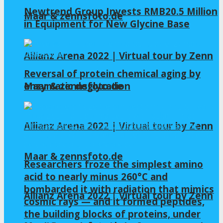
Newtrend Group Invests RMB20.5 Million
Maar & zennsfoto.de
in Equipment for New Glycine Base
Allianz Arena 2022 | Virtual tour by Zenn
Reversal of protein chemical aging by
enzymatic deglycation
Maar & zennsfoto.de
Allianz Arena 2022 | Virtual tour by Zenn
Maar & zennsfoto.de
Researchers froze the simplest amino
acid to nearly minus 260°C and
bombarded it with radiation that mimics
Allianz Arena 2022 | Virtual tour by Zenn
cosmic rays — and it formed peptides,
the building blocks of proteins, under