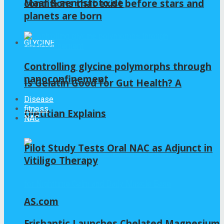
Maar & zennsfoto.de
conditions that exist before stars and
planets are born
GLYCINE
Controlling glycine polymorphs through
nanoconfinement
Is Gelatin Good for Gut Health? A
Disease
fitness
Dietitian Explains
NAC
Pilot Study Tests Oral NAC as Adjunct in
Vitiligo Therapy
AS.com
Frishantic Launches Chelated Magnesium