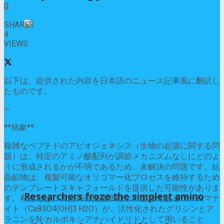
0
0
SHARES
4
VIEWS
Share on Facebook
Share on Twitter
以下は、提供された内容を日本語のニュース記事風に翻訳し
たものです。
—
**抽象**
複雑なペプチドのアビオジェネシス（生物の起源に関する問
題）は、特定のアミノ酸配列が調節メカニズムなしにどのよ
うに形成されるかが不明であるため、未解決の問題です。結
晶鉱物は、複製可能なオリゴマー化プロセスを維持するため
のテンプレートスキャフォールドを提供した可能性がありま
Researchers froze the simplest amino
す。私たちは、天然の有機親和性ホウ酸塩であるコールマナ
イト（CaB3O4(OH)3·H2O）が、活性化されたグリシンとア
ラニンをN-カルボキシアナハイドリドとして用いること