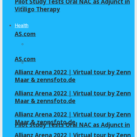
Pilot Study Tests Oral NAC as Adjunct in
Home – Layout 5
Vitiligo Therapy
Health
AS.com
All
AS.com
GLYCINE
Allianz Arena 2022 | Virtual tour by Zenn
Maar & zennsfoto.de
NAC
Allianz Arena 2022 | Virtual tour by Zenn
Maar & zennsfoto.de
Allianz Arena 2022 | Virtual tour by Zenn
Maar & zennsfoto.de
Pilot Study Tests Oral NAC as Adjunct in
Allianz Arena 2022 | Virtual tour by Zenn