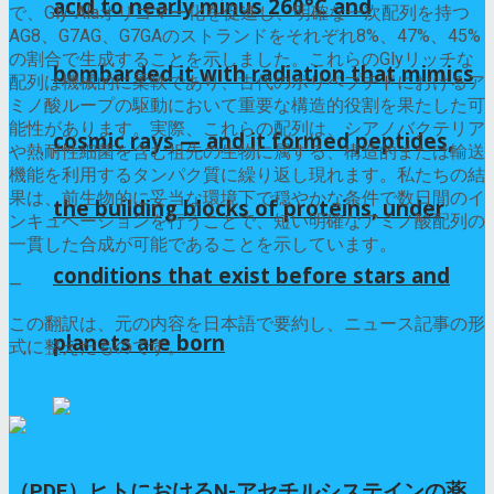
acid to nearly minus 260°C and
で、Gly-Alaオリゴマー化を促進し、明確な一次配列を持つ
AG8、G7AG、G7GAのストランドをそれぞれ8%、47%、45%
の割合で生成することを示しました。これらのGlyリッチな
bombarded it with radiation that mimics
配列は機械的に柔軟であり、古代のポリペプチドにおけるア
ミノ酸ループの駆動において重要な構造的役割を果たした可
能性があります。実際、これらの配列は、シアノバクテリア
cosmic rays — and it formed peptides,
や熱耐性細菌を含む祖先の生物に属する、構造的または輸送
機能を利用するタンパク質に繰り返し現れます。私たちの結
果は、前生物的に妥当な環境下で穏やかな条件で数日間のイ
the building blocks of proteins, under
ンキュベーションを行うことで、短い明確なアミノ酸配列の
一貫した合成が可能であることを示しています。
conditions that exist before stars and
—
この翻訳は、元の内容を日本語で要約し、ニュース記事の形
planets are born
式に整えたものです。
Read More
Previous Post
（PDF）ヒトにおけるN-アセチルシステインの薬