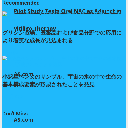
Recommended
Pilot Study Tests Oral NAC as Adjunct in
Vitiligo Therapy
グリシン市場、医薬品および食品分野での応用に
より着実な成長が見込まれる
1年 ago
AS.com
小惑星ベンヌのサンプル、宇宙の氷の中で生命の
基本構成要素が形成されたことを発見
6か月 ago
Don't Miss
AS.com