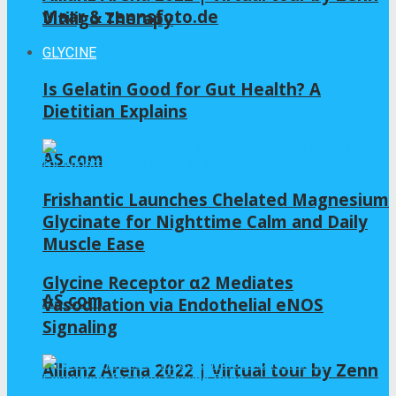
Maar & zennsfoto.de
Vitiligo Therapy
GLYCINE
Is Gelatin Good for Gut Health? A
Dietitian Explains
AS.com
Frishantic Launches Chelated Magnesium
Glycinate for Nighttime Calm and Daily
Muscle Ease
Glycine Receptor α2 Mediates
AS.com
Vasodilation via Endothelial eNOS
Signaling
Allianz Arena 2022 | Virtual tour by Zenn