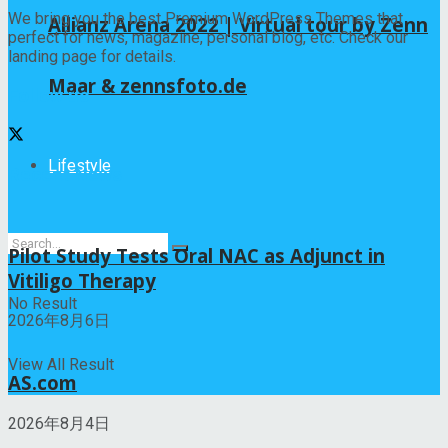
We bring you the best Premium WordPress Themes that
Allianz Arena 2022 | Virtual tour by Zenn
perfect for news, magazine, personal blog, etc. Check our
landing page for details.
Maar & zennsfoto.de
Follow us
Lifestyle
Recent News
Pilot Study Tests Oral NAC as Adjunct in
Vitiligo Therapy
No Result
2026年8月6日
View All Result
AS.com
2026年8月4日